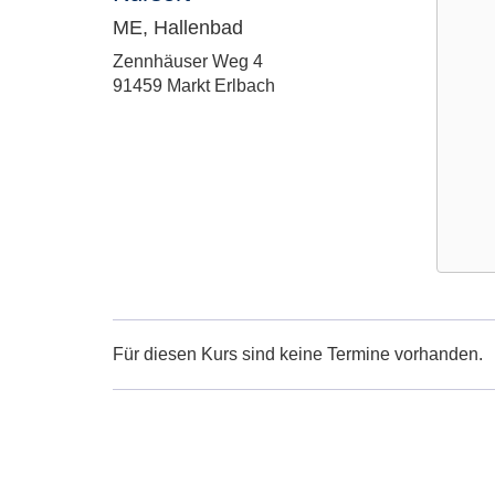
ME, Hallenbad
Adresse:
Zennhäuser Weg 4
91459 Markt Erlbach
Google
Maps
Karte
Für diesen Kurs sind keine Termine vorhanden.
von
ME,
Hallen
in
neuem
Fenster