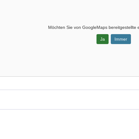
Möchten Sie von
GoogleMaps
bereitgestellte 
Ja
Immer
-
bad