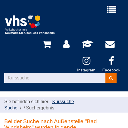
Menü
aufklappe
Instagram
Facebook
Kurse
suchen
Sie befinden sich hier:
Kurssuche
Suche
/
Suchergebnis
Bei der Suche nach Außenstelle "Bad
Windsheim" wurden folgende