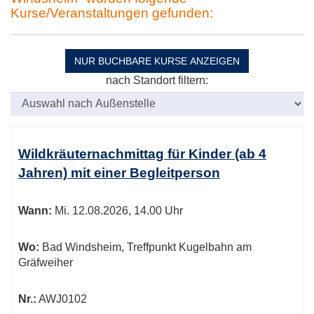
Kurse/Veranstaltungen gefunden:
NUR BUCHBARE
KURSE ANZEIGEN
nach Standort filtern:
Kursübersicht.
Tabellenüberschriften
Wildkräuternachmittag für Kinder (ab 4
können
Jahren) mit einer Begleitperson
sortiert
werden.
Wann:
Mi.
12.08.2026, 14.00 Uhr
Wo:
Bad Windsheim, Treffpunkt Kugelbahn am
Gräfweiher
Nr.:
AWJ0102