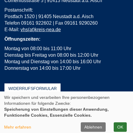
Comeniusstraße 5 | 91413 Neustadt a.d. Aisch
Postanschrift:
Postfach 1520 | 91405 Neustadt a.d. Aisch
Telefon 09161 922602 | Fax 09161 9290260
E-Mail:
vhs(at)kreis-nea.de
Öffnungszeiten:
Montag von 08:00 bis 11:00 Uhr
Dienstag bis Freitag von 08:00 bis 12:00 Uhr
Montag und Dienstag von 14:00 bis 16:00 Uhr
Donnerstag von 14:00 bis 17:00 Uhr
WIDERRUFSFORMULAR
Wir speichern und verarbeiten Ihre personenbezogenen
AGB
Impressum
Erklärung zur Barrierefreiheit
Informationen für folgende Zwecke:
Häufige Fragen (FAQ)
Datenschutz
Sitemap
Speicherung von Einstellungen dieser Anwendung,
Funktionelle Cookies, Essenzielle Cookies.
Cookie Einstellungen
A
Kontrast
Ansicht
A
A
Mehr erfahren
Ablehnen
OK