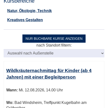
Kursbereiche
Natur, Ökologie, Technik
Kreatives Gestalten
NUR BUCHBARE
KURSE ANZEIGEN
nach Standort filtern:
Kursübersicht.
Tabellenüberschriften
Wildkräuternachmittag für Kinder (ab 4
können
Jahren) mit einer Begleitperson
sortiert
werden.
Wann:
Mi.
12.08.2026, 14.00 Uhr
Wo:
Bad Windsheim, Treffpunkt Kugelbahn am
Gräfweiher