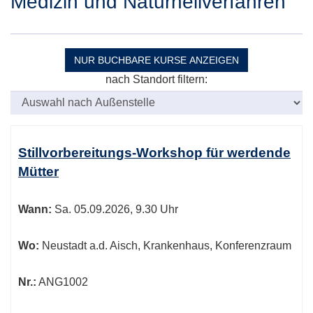
Medizin und Naturheilverfahren
NUR BUCHBARE
KURSE ANZEIGEN
nach Standort filtern:
Kursübersicht.
Tabellenüberschriften
Stillvorbereitungs-Workshop für werdende
können
Mütter
sortiert
werden.
Wann:
Sa.
05.09.2026, 9.30 Uhr
Wo:
Neustadt a.d. Aisch, Krankenhaus, Konferenzraum
Nr.:
ANG1002