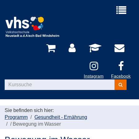
Menü
aufklappe
Instagram
Facebook
Kurse
suchen
Sie befinden sich hier:
Programm
Gesundheit - Ernährung
/
Bewegung im Wasser