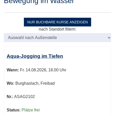
Bewegung im Wasser
NUR BUCHBARE
KURSE ANZEIGEN
nach Standort filtern:
Kursübersicht.
Tabellenüberschriften
Aqua-Jogging im Tiefen
können
sortiert
Wann:
Fr.
14.08.2026, 18.00 Uhr
werden.
Wo:
Burghaslach, Freibad
Nr.:
ASAG2102
Status:
Plätze frei