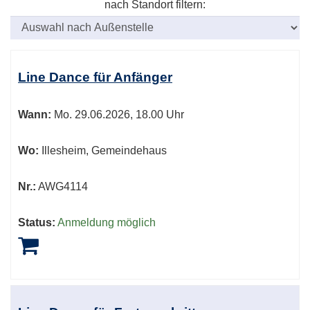
nach Standort filtern:
Kursübersicht.
Tabellenüberschriften
Line Dance für Anfänger
können
sortiert
Wann:
Mo.
29.06.2026, 18.00 Uhr
werden.
Wo:
Illesheim, Gemeindehaus
Nr.:
AWG4114
Status:
Anmeldung möglich