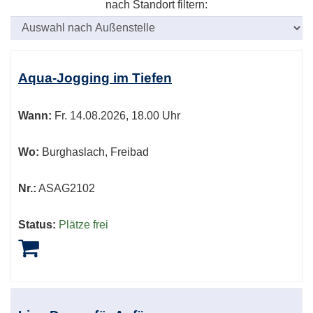
nach Standort filtern:
Kursübersicht.
Tabellenüberschriften
Aqua-Jogging im Tiefen
können
sortiert
Wann:
Fr.
14.08.2026, 18.00 Uhr
werden.
Wo:
Burghaslach, Freibad
Nr.:
ASAG2102
Status:
Plätze frei