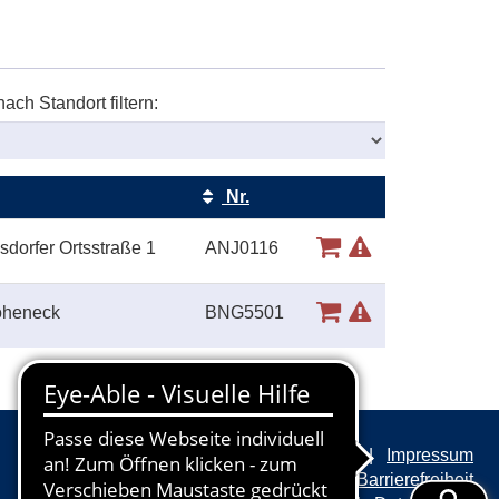
nach Standort filtern:
Nr.
Kursstatus
sdorfer Ortsstraße 1
ANJ0116
Hoheneck
BNG5501
AGB
Impressum
Erklärung zur Barrierefreiheit