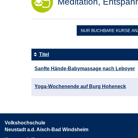
Meditation, Entspa
NUR BUCHBARE
KURSE AN
Titel
Kursübersicht.
Sanfte Hände-Babymassage nach Leboyer
Tabellenüberschriften
können
sortiert
Yoga-Wochenende auf Burg Hoheneck
werden.
Volkshochschule
Neustadt a.d. Aisch-Bad Windsheim