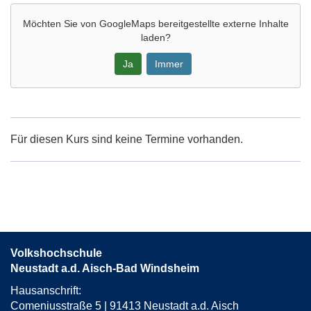
Möchten Sie von
GoogleMaps
bereitgestellte externe Inhalte
laden?
Ja
Immer
Google-
Maps
Karte
Für diesen Kurs sind keine Termine vorhanden.
von
Emsk.,
MS,
Bibliothek
in
neuem
Fenster
Volkshochschule
öffnen
Neustadt a.d. Aisch-Bad Windsheim
Hausanschrift:
Comeniusstraße 5 | 91413 Neustadt a.d. Aisch