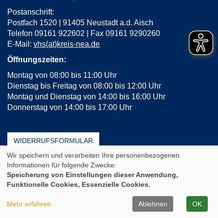
Postanschrift:
Postfach 1520 | 91405 Neustadt a.d. Aisch
Telefon 09161 922602 | Fax 09161 9290260
E-Mail:
vhs(at)kreis-nea.de
Öffnungszeiten:
Montag von 08:00 bis 11:00 Uhr
Dienstag bis Freitag von 08:00 bis 12:00 Uhr
Montag und Dienstag von 14:00 bis 16:00 Uhr
Donnerstag von 14:00 bis 17:00 Uhr
WIDERRUFSFORMULAR
Wir speichern und verarbeiten Ihre personenbezogenen
AGB
Impressum
Erklärung zur Barrierefreiheit
Informationen für folgende Zwecke:
Häufige Fragen (FAQ)
Datenschutz
Sitemap
Speicherung von Einstellungen dieser Anwendung,
Funktionelle Cookies, Essenzielle Cookies.
Cookie Einstellungen
A
Kontrast
Ansicht
A
A
Mehr erfahren
Ablehnen
OK