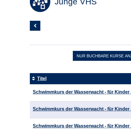
Junge VHS
Seite
1
von
1
NUR BUCHBARE
KURSE AN
Titel
Kursübersicht.
Schwimmkurs der Wasserwacht - für Kinder 
Tabellenüberschriften
können
sortiert
Schwimmkurs der Wasserwacht - für Kinder 
werden.
Schwimmkurs der Wasserwacht - für Kinder 