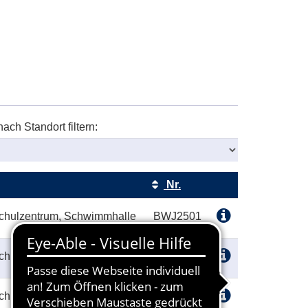
nach Standort filtern:
Nr.
Kursstatus
chulzentrum, Schwimmhalle
BWJ2501
chulzentrum, Schwimmhalle
BWJ2503
chulzentrum, Schwimmhalle
BWJ2505