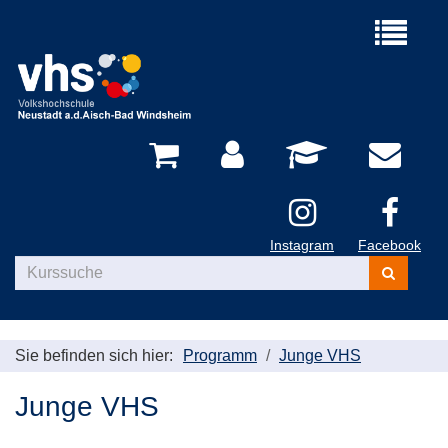
Menü
aufklappe
Instagram
Facebook
Kurse
suchen
Sie befinden sich hier:
Programm
Junge VHS
Junge VHS