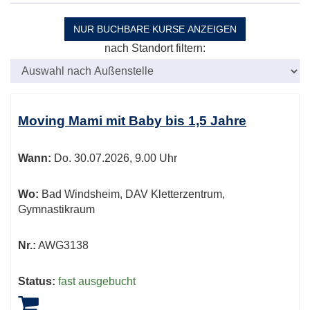
NUR BUCHBARE
KURSE ANZEIGEN
nach Standort filtern:
Kursübersicht.
Tabellenüberschriften
Moving Mami mit Baby bis 1,5 Jahre
können
sortiert
Wann:
Do.
30.07.2026, 9.00 Uhr
werden.
Wo:
Bad Windsheim, DAV Kletterzentrum,
Gymnastikraum
Nr.:
AWG3138
Status:
fast ausgebucht