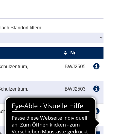
nach Standort filtern:
Nr.
Kursstatus
chulzentrum,
BWJ2505
chulzentrum,
BWJ2503
chulzentrum,
BWJ2501
ch, Krankenhaus,
ANG1002