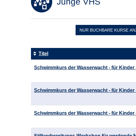
Junge VHS
NUR BUCHBARE
KURSE AN
Titel
Kursübersicht.
Schwimmkurs der Wasserwacht - für Kinder 
Tabellenüberschriften
können
sortiert
werden.
Schwimmkurs der Wasserwacht - für Kinder 
Schwimmkurs der Wasserwacht - für Kinder 
Stillvorbereitungs-Workshop für werdende M