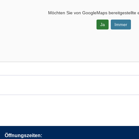
Möchten Sie von
GoogleMaps
bereitgestellte 
Ja
Immer
-
t,
entrum,
sium
Öffnungszeiten: