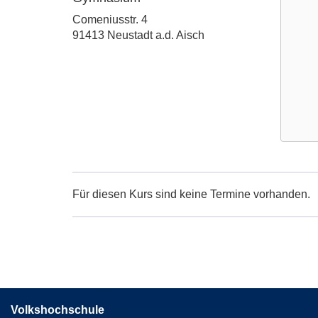
Adresse:
Comeniusstr. 4
91413 Neustadt a.d. Aisch
Google
Maps
Karte
Für diesen Kurs sind keine Termine vorhanden.
von
Neustad
Schulz
Gymna
in
neuem
Fenster
Volkshochschule
öffnen