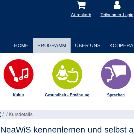
Warenkorb
Teilnehmer-Login
HOME
PROGRAMM
ÜBER UNS
KOOPERA
Kultur
Gesundheit - Ernährung
Sprachen
V
/
Kursdetails
NeaWiS kennenlernen und selbst au