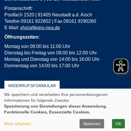
Postanschrift:
Postfach 1520 | 91405 Neustadt a.d. Aisch
Telefon 09161 922602 | Fax 09161 9290260
E-Mail:
vhs(at)kreis-nea.de
Öffnungszeiten:
Montag von 08:00 bis 11:00 Uhr
Dienstag bis Freitag von 08:00 bis 12:00 Uhr
Montag und Dienstag von 14:00 bis 16:00 Uhr
Donnerstag von 14:00 bis 17:00 Uhr
WIDERRUFSFORMULAR
Wir speichern und verarbeiten Ihre personenbezogenen
AGB
Impressum
Erklärung zur Barrierefreiheit
Informationen für folgende Zwecke:
Häufige Fragen (FAQ)
Datenschutz
Sitemap
Speicherung von Einstellungen dieser Anwendung,
Funktionelle Cookies, Essenzielle Cookies.
Cookie Einstellungen
A
Kontrast
Ansicht
A
A
Mehr erfahren
Ablehnen
OK