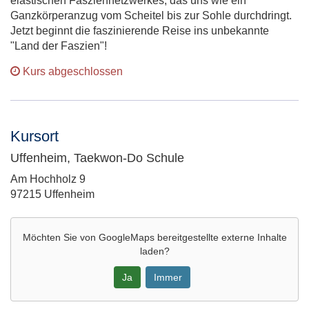
elastischen Fasziennetzwerkes, das uns wie ein
Ganzkörperanzug vom Scheitel bis zur Sohle durchdringt.
Jetzt beginnt die faszinierende Reise ins unbekannte
"Land der Faszien"!
Kurs abgeschlossen
Kursort
Uffenheim, Taekwon-Do Schule
Adresse:
Am Hochholz 9
97215 Uffenheim
Möchten Sie von
GoogleMaps
bereitgestellte externe Inhalte
laden?
Ja
Immer