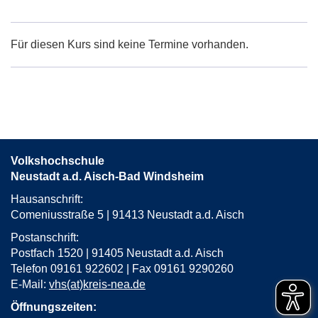
Google-
Maps
Karte
Für diesen Kurs sind keine Termine vorhanden.
von
Uffenheim,
Taekwon-
Do
Schule
in
neuem
Volkshochschule
Fenster
Neustadt a.d. Aisch-Bad Windsheim
öffnen
Hausanschrift:
Comeniusstraße 5 | 91413 Neustadt a.d. Aisch
Postanschrift:
Postfach 1520 | 91405 Neustadt a.d. Aisch
Telefon 09161 922602 | Fax 09161 9290260
E-Mail:
vhs(at)kreis-nea.de
Öffnungszeiten: