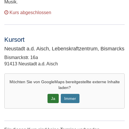
Musik.
Kurs abgeschlossen
Kursort
Neustadt a.d. Aisch, Lebenskraftzentrum, Bismarcks
Adresse:
Bismarckstr. 16a
91413 Neustadt a.d. Aisch
Möchten Sie von
GoogleMaps
bereitgestellte externe Inhalte
laden?
Ja
Immer
Google-
Maps
Karte