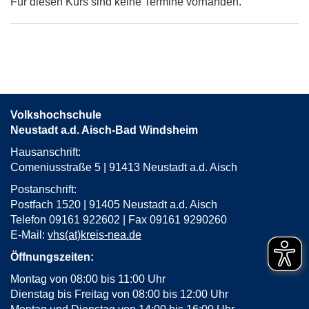
Für diesen Kurs sind keine Termine vorhanden.
von
Neustadt
a.d.
Aisch,
Lebenskraftzentrum,
Bismarcks
in
Volkshochschule
neuem
Neustadt a.d. Aisch-Bad Windsheim
Fenster
öffnen
Hausanschrift:
Comeniusstraße 5 | 91413 Neustadt a.d. Aisch
Postanschrift:
Postfach 1520 | 91405 Neustadt a.d. Aisch
Telefon 09161 922602 | Fax 09161 9290260
E-Mail:
vhs(at)kreis-nea.de
Öffnungszeiten:
Montag von 08:00 bis 11:00 Uhr
Dienstag bis Freitag von 08:00 bis 12:00 Uhr