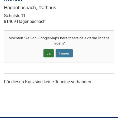
Hagenbüchach, Rathaus
Adresse:
Schulstr. 11
91469 Hagenbüchach
Möchten Sie von
GoogleMaps
bereitgestellte externe Inhalte
laden?
Ja
Immer
Google-
Maps
Karte
Für diesen Kurs sind keine Termine vorhanden.
von
Hagenbüchach,
Rathaus
in
neuem
Fenster