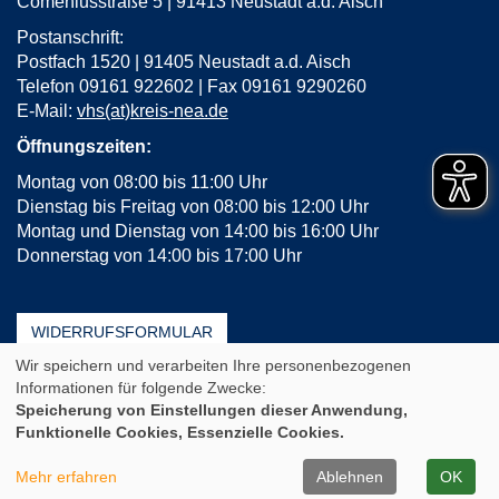
Comeniusstraße 5 | 91413 Neustadt a.d. Aisch
Postanschrift:
Postfach 1520 | 91405 Neustadt a.d. Aisch
Telefon 09161 922602 | Fax 09161 9290260
E-Mail:
vhs(at)kreis-nea.de
Öffnungszeiten:
Montag von 08:00 bis 11:00 Uhr
Dienstag bis Freitag von 08:00 bis 12:00 Uhr
Montag und Dienstag von 14:00 bis 16:00 Uhr
Donnerstag von 14:00 bis 17:00 Uhr
WIDERRUFSFORMULAR
Wir speichern und verarbeiten Ihre personenbezogenen
AGB
Impressum
Erklärung zur Barrierefreiheit
Informationen für folgende Zwecke:
Häufige Fragen (FAQ)
Datenschutz
Sitemap
Speicherung von Einstellungen dieser Anwendung,
Funktionelle Cookies, Essenzielle Cookies.
Cookie Einstellungen
A
Kontrast
Ansicht
A
A
Mehr erfahren
Ablehnen
OK