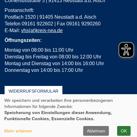
Comeniusstraße 5 | 91413 Neustadt a.d. Aisch
Postanschrift:
Postfach 1520 | 91405 Neustadt a.d. Aisch
Telefon 09161 922602 | Fax 09161 9290260
E-Mail:
vhs(at)kreis-nea.de
Öffnungszeiten:
Montag von 08:00 bis 11:00 Uhr
Dienstag bis Freitag von 08:00 bis 12:00 Uhr
Montag und Dienstag von 14:00 bis 16:00 Uhr
Donnerstag von 14:00 bis 17:00 Uhr
WIDERRUFSFORMULAR
Wir speichern und verarbeiten Ihre personenbezogenen
AGB
Impressum
Erklärung zur Barrierefreiheit
Informationen für folgende Zwecke:
Häufige Fragen (FAQ)
Datenschutz
Sitemap
Speicherung von Einstellungen dieser Anwendung,
Funktionelle Cookies, Essenzielle Cookies.
Cookie Einstellungen
A
Kontrast
Ansicht
A
A
Mehr erfahren
Ablehnen
OK