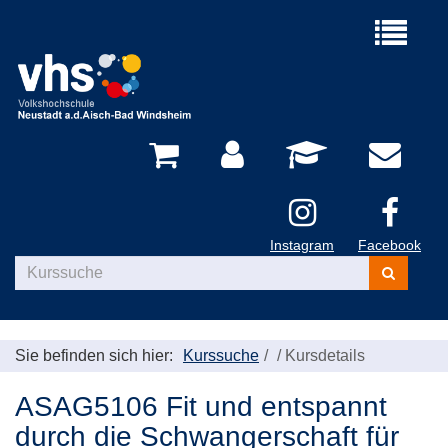
Menü
aufklappe
Instagram
Facebook
Kurse
suchen
Sie befinden sich hier:
Kurssuche
/
Kursdetails
ASAG5106 Fit und entspannt
durch die Schwangerschaft für