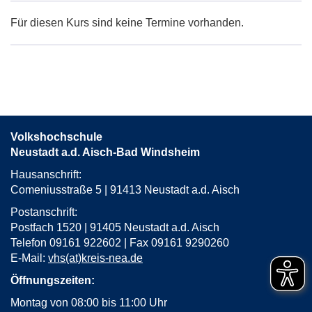
Maps
Karte
Für diesen Kurs sind keine Termine vorhanden.
von
Langenfeld,
Rathaus
in
neuem
Fenster
öffnen
Volkshochschule
Neustadt a.d. Aisch-Bad Windsheim
Hausanschrift:
Comeniusstraße 5 | 91413 Neustadt a.d. Aisch
Postanschrift:
Postfach 1520 | 91405 Neustadt a.d. Aisch
Telefon 09161 922602 | Fax 09161 9290260
E-Mail:
vhs(at)kreis-nea.de
Öffnungszeiten:
Montag von 08:00 bis 11:00 Uhr