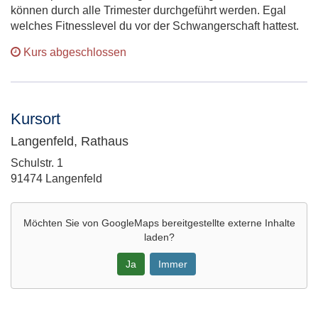
können durch alle Trimester durchgeführt werden. Egal
welches Fitnesslevel du vor der Schwangerschaft hattest.
Kurs abgeschlossen
Kursort
Langenfeld, Rathaus
Adresse:
Schulstr. 1
91474 Langenfeld
Möchten Sie von
GoogleMaps
bereitgestellte externe Inhalte
laden?
Ja
Immer
Google-