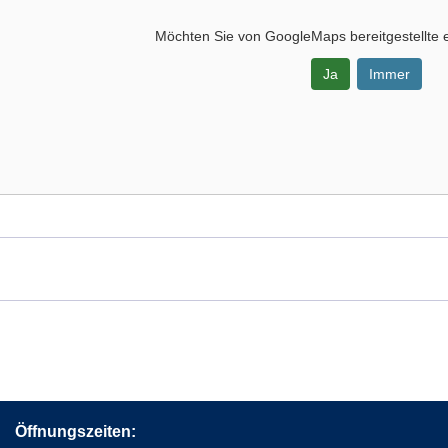
Möchten Sie von
GoogleMaps
bereitgestellte 
Ja
Immer
-
sd.,
s,
Öffnungszeiten: