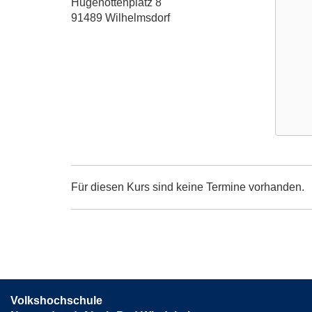
Adresse:
Hugenottenplatz 8
91489 Wilhelmsdorf
Google
Maps
Karte
Für diesen Kurs sind keine Termine vorhanden.
von
Wilhelm
Rathau
1.
Stock
in
neuem
Volkshochschule
Fenster