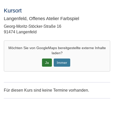
Kursort
Langenfeld, Offenes Atelier Farbspiel
Adresse:
Georg-Moritz-Stöcker-Straße 16
91474 Langenfeld
Möchten Sie von
GoogleMaps
bereitgestellte externe Inhalte
laden?
Ja
Immer
Google-
Maps
Karte
Für diesen Kurs sind keine Termine vorhanden.
von
Langenfeld,
Offenes
Atelier