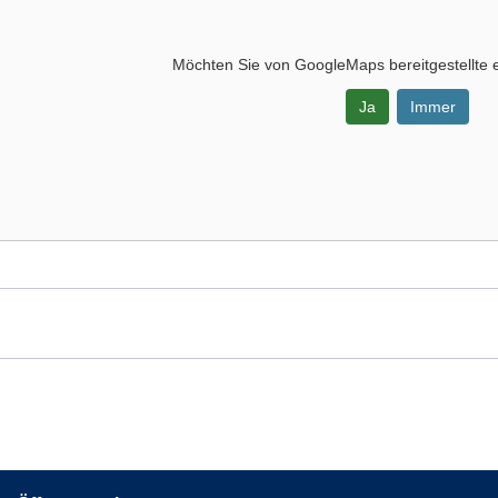
Möchten Sie von
GoogleMaps
bereitgestellte 
Ja
Immer
-
eld,
s
el