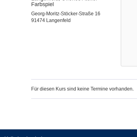
Farbspiel
Adresse:
Georg-Moritz-Stöcker-Straße 16
91474 Langenfeld
Google
Maps
Karte
Für diesen Kurs sind keine Termine vorhanden.
von
Langenf
Offene
Atelier
Farbspi
in
neuem