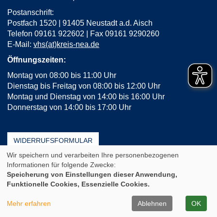
Postanschrift:
Postfach 1520 | 91405 Neustadt a.d. Aisch
Telefon 09161 922602 | Fax 09161 9290260
E-Mail:
vhs(at)kreis-nea.de
Öffnungszeiten:
Montag von 08:00 bis 11:00 Uhr
Dienstag bis Freitag von 08:00 bis 12:00 Uhr
Montag und Dienstag von 14:00 bis 16:00 Uhr
Donnerstag von 14:00 bis 17:00 Uhr
WIDERRUFSFORMULAR
Wir speichern und verarbeiten Ihre personenbezogenen
AGB
Impressum
Erklärung zur Barrierefreiheit
Informationen für folgende Zwecke:
Häufige Fragen (FAQ)
Datenschutz
Sitemap
Speicherung von Einstellungen dieser Anwendung,
Funktionelle Cookies, Essenzielle Cookies.
Cookie Einstellungen
A
Kontrast
Ansicht
A
A
Mehr erfahren
Ablehnen
OK