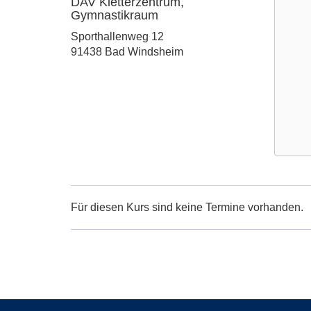
DAV Kletterzentrum,
Gymnastikraum
Adresse:
Sporthallenweg 12
91438 Bad Windsheim
Google
Maps
Karte
Für diesen Kurs sind keine Termine vorhanden.
von
DAV
Kletter
Gymnas
in
neuem
Fenster