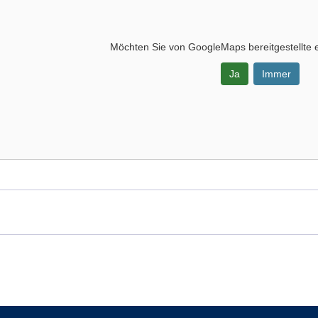
Möchten Sie von
GoogleMaps
bereitgestellte 
Ja
Immer
-
zentrum,
tikraum