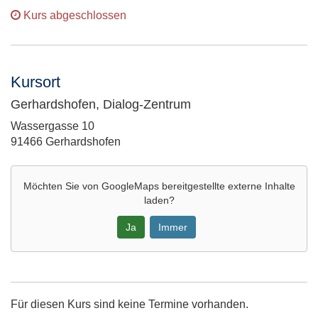
Kurs abgeschlossen
Kursort
Gerhardshofen, Dialog-Zentrum
Adresse:
Wassergasse 10
91466 Gerhardshofen
Möchten Sie von
GoogleMaps
bereitgestellte externe Inhalte
laden?
Ja
Immer
Google-
Maps
Karte
Für diesen Kurs sind keine Termine vorhanden.
von