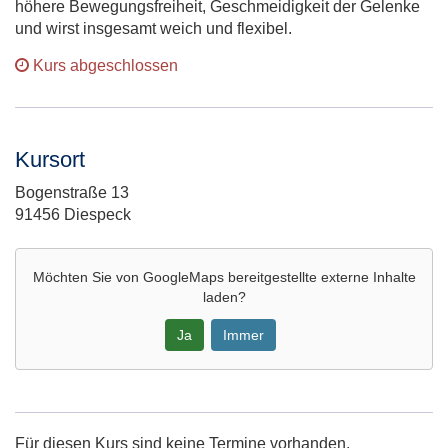
höhere Bewegungsfreiheit, Geschmeidigkeit der Gelenke
und wirst insgesamt weich und flexibel.
Kurs abgeschlossen
Kursort
Adresse:
Bogenstraße 13
91456 Diespeck
Möchten Sie von
GoogleMaps
bereitgestellte externe Inhalte
laden?
Ja
Immer
Google-
Maps
Karte
Für diesen Kurs sind keine Termine vorhanden.