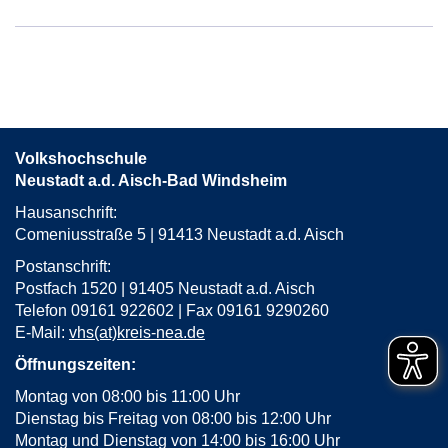
von
Neustadt
a.d.
Aisch,
Kloster
Birkenfeld,
Torweg
Volkshochschule
6,
Neustadt a.d. Aisch-Bad Windsheim
in
neuem
Hausanschrift:
Fenster
Comeniusstraße 5 | 91413 Neustadt a.d. Aisch
öffnen
Postanschrift:
Postfach 1520 | 91405 Neustadt a.d. Aisch
Telefon 09161 922602 | Fax 09161 9290260
E-Mail:
vhs(at)kreis-nea.de
Öffnungszeiten:
Montag von 08:00 bis 11:00 Uhr
Dienstag bis Freitag von 08:00 bis 12:00 Uhr
Montag und Dienstag von 14:00 bis 16:00 Uhr