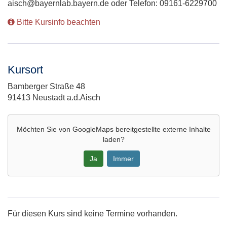
aisch@bayernlab.bayern.de oder Telefon: 09161-6229700
Bitte Kursinfo beachten
Kursort
Adresse:
Bamberger Straße 48
91413 Neustadt a.d.Aisch
Möchten Sie von
GoogleMaps
bereitgestellte externe Inhalte
laden?
Ja
Immer
Google-
Maps
Karte
Für diesen Kurs sind keine Termine vorhanden.
von