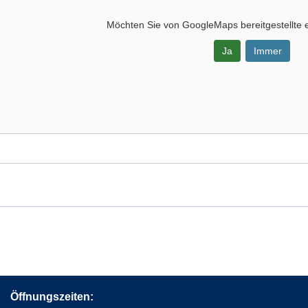
Möchten Sie von
GoogleMaps
bereitgestellte 
Ja
Immer
-
eld,
s,
Öffnungszeiten: