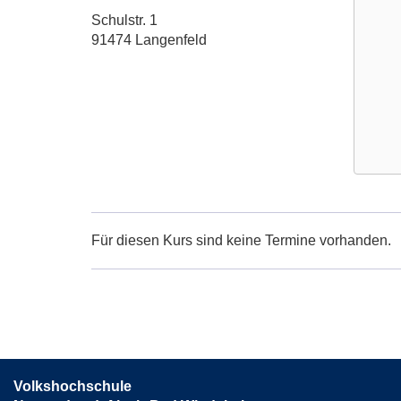
Adresse:
Schulstr. 1
91474 Langenfeld
Google
Maps
Karte
Für diesen Kurs sind keine Termine vorhanden.
von
Langenf
Rathau
1.OG,
Küche
in
neuem
Volkshochschule
Fenster