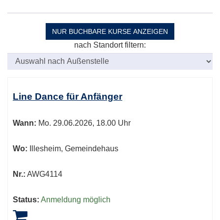
NUR BUCHBARE
KURSE ANZEIGEN
nach Standort filtern:
Kursübersicht.
Tabellenüberschriften
Line Dance für Anfänger
können
sortiert
Wann:
Mo.
29.06.2026, 18.00 Uhr
werden.
Wo:
Illesheim, Gemeindehaus
Nr.:
AWG4114
Status:
Anmeldung möglich