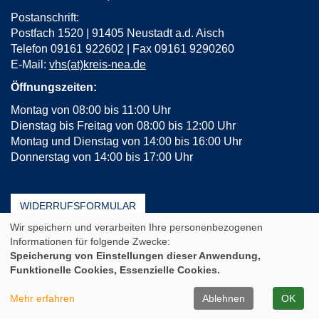
Postanschrift:
Postfach 1520 | 91405 Neustadt a.d. Aisch
Telefon 09161 922602 | Fax 09161 9290260
E-Mail:
vhs(at)kreis-nea.de
Öffnungszeiten:
Montag von 08:00 bis 11:00 Uhr
Dienstag bis Freitag von 08:00 bis 12:00 Uhr
Montag und Dienstag von 14:00 bis 16:00 Uhr
Donnerstag von 14:00 bis 17:00 Uhr
WIDERRUFSFORMULAR
Wir speichern und verarbeiten Ihre personenbezogenen
AGB
Impressum
Erklärung zur Barrierefreiheit
Informationen für folgende Zwecke:
Häufige Fragen (FAQ)
Datenschutz
Sitemap
Speicherung von Einstellungen dieser Anwendung,
Funktionelle Cookies, Essenzielle Cookies.
Cookie Einstellungen
A
Kontrast
Ansicht
A
A
Mehr erfahren
Ablehnen
OK