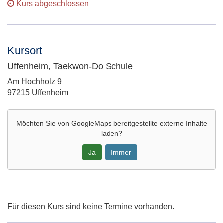
Kurs abgeschlossen
Kursort
Uffenheim, Taekwon-Do Schule
Adresse:
Am Hochholz 9
97215 Uffenheim
Möchten Sie von
GoogleMaps
bereitgestellte externe Inhalte
laden?
Ja
Immer
Google-
Maps
Karte
Für diesen Kurs sind keine Termine vorhanden.
von