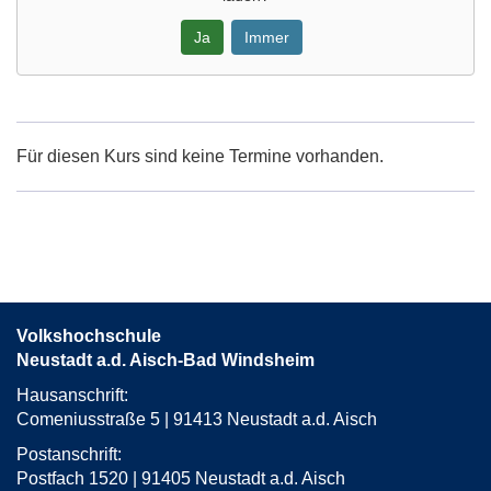
Ja
Immer
Google-
Maps
Karte
Für diesen Kurs sind keine Termine vorhanden.
von
Emskirchen,
Sparkasse
in
neuem
Fenster
öffnen
Volkshochschule
Neustadt a.d. Aisch-Bad Windsheim
Hausanschrift:
Comeniusstraße 5 | 91413 Neustadt a.d. Aisch
Postanschrift:
Postfach 1520 | 91405 Neustadt a.d. Aisch