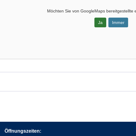
Möchten Sie von
GoogleMaps
bereitgestellte 
Ja
Immer
-
eld,
-
Öffnungszeiten: