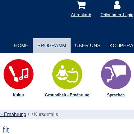
Warenkorb
Teilnehmer-Login
HOME
PROGRAMM
ÜBER UNS
KOOPERA
Kultur
Gesundheit - Ernährung
Sprachen
 - Ernährung
/
Kursdetails
fit