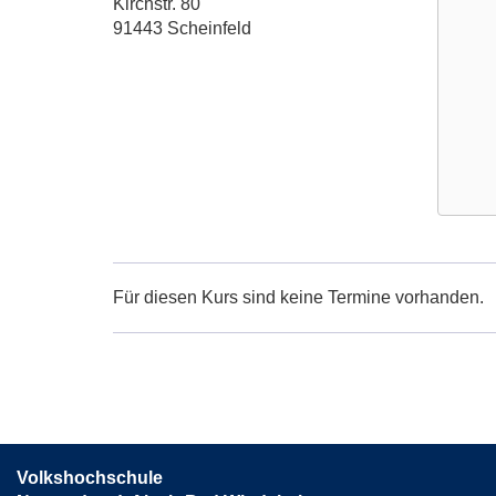
Adresse:
Kirchstr. 80
91443 Scheinfeld
Google
Maps
Karte
Für diesen Kurs sind keine Termine vorhanden.
von
Scheinf
Fitness
Oase
in
neuem
Fenster
Volkshochschule
öffnen