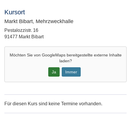
Kursort
Markt Bibart, Mehrzweckhalle
Adresse:
Pestalozzistr. 16
91477 Markt Bibart
Möchten Sie von
GoogleMaps
bereitgestellte externe Inhalte
laden?
Ja
Immer
Google-
Maps
Karte
Für diesen Kurs sind keine Termine vorhanden.
von
Markt
Bibart,
Mehrzweckhalle