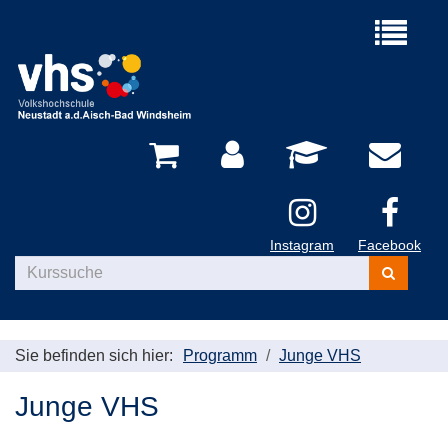
Menü
aufklappe
Instagram
Facebook
Kurse
suchen
Sie befinden sich hier:
Programm
Junge VHS
Junge VHS