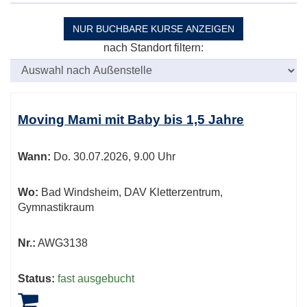
NUR BUCHBARE
KURSE ANZEIGEN
nach Standort filtern:
Kursübersicht.
Tabellenüberschriften
Moving Mami mit Baby bis 1,5 Jahre
können
sortiert
Wann:
Do.
30.07.2026, 9.00 Uhr
werden.
Wo:
Bad Windsheim, DAV Kletterzentrum,
Gymnastikraum
Nr.:
AWG3138
Status:
fast ausgebucht