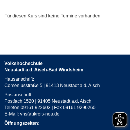
Google-
Maps
Karte
Für diesen Kurs sind keine Termine vorhanden.
von
Langenfeld,
Rathaus
in
neuem
Fenster
öffnen
Volkshochschule
Neustadt a.d. Aisch-Bad Windsheim
Hausanschrift:
Comeniusstraße 5 | 91413 Neustadt a.d. Aisch
Postanschrift:
Postfach 1520 | 91405 Neustadt a.d. Aisch
Telefon 09161 922602 | Fax 09161 9290260
E-Mail:
vhs(at)kreis-nea.de
Öffnungszeiten: