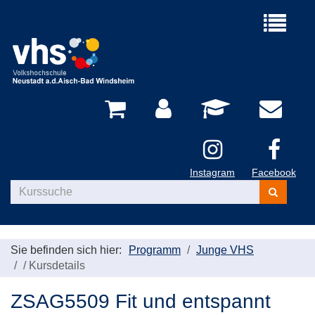
Menü
aufklappe
Instagram
Facebook
Kurse
suchen
Sie befinden sich hier:
Programm
Junge VHS
/
Kursdetails
ZSAG5509 Fit und entspannt