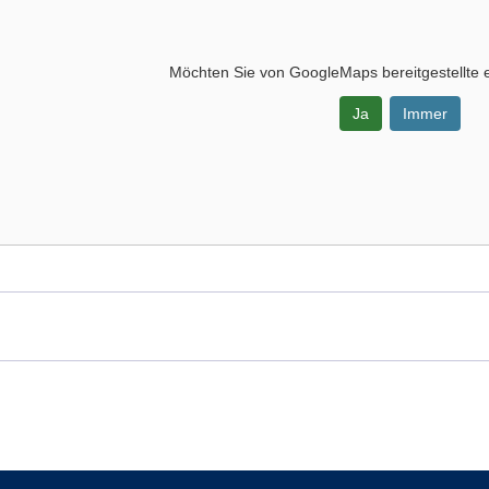
Möchten Sie von
GoogleMaps
bereitgestellte 
Ja
Immer
-
zentrum,
tikraum