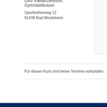
DAV Kletterzentrum,
Gymnastikraum
Adresse:
Sporthallenweg 12
91438 Bad Windsheim
Google
Maps
Karte
Für diesen Kurs sind keine Termine vorhanden.
von
DAV
Kletter
Gymnas
in
neuem
Fenster