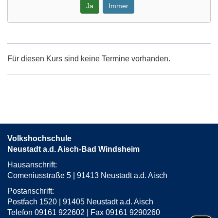
Ja
Immer
Google-
Maps
Karte
Für diesen Kurs sind keine Termine vorhanden.
von
Neustadt,
Rößleinsdorfer
Ortsstraße
in
neuem
Fenster
Volkshochschule
öffnen
Neustadt a.d. Aisch-Bad Windsheim
Hausanschrift:
Comeniusstraße 5 | 91413 Neustadt a.d. Aisch
Postanschrift:
Postfach 1520 | 91405 Neustadt a.d. Aisch
Telefon 09161 922602 | Fax 09161 9290260