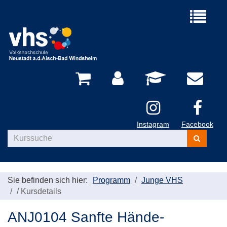
Menü
aufklappe
Instagram
Facebook
Kurse
suchen
Sie befinden sich hier:
Programm
Junge VHS
/
Kursdetails
ANJ0104 Sanfte Hände-