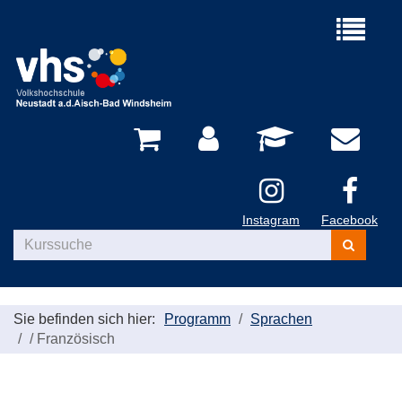
Menü
aufklappe
Instagram
Facebook
Kurse
suchen
Sie befinden sich hier:
Programm
Sprachen
/
Französisch