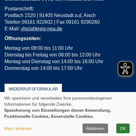
Postanschrift:
Postfach 1520 | 91405 Neustadt a.d. Aisch
Telefon 09161 922602 | Fax 09161 9290260
E-Mail:
vhs(at)kreis-nea.de
Öffnungszeiten:
Montag von 08:00 bis 11:00 Uhr
Dienstag bis Freitag von 08:00 bis 12:00 Uhr
Montag und Dienstag von 14:00 bis 16:00 Uhr
Donnerstag von 14:00 bis 17:00 Uhr
WIDERRUFSFORMULAR
Wir speichern und verarbeiten Ihre personenbezogenen
AGB
Impressum
Erklärung zur Barrierefreiheit
Informationen für folgende Zwecke:
Häufige Fragen (FAQ)
Datenschutz
Sitemap
Speicherung von Einstellungen dieser Anwendung,
Funktionelle Cookies, Essenzielle Cookies.
Cookie Einstellungen
A
Kontrast
Ansicht
A
A
Mehr erfahren
Ablehnen
OK