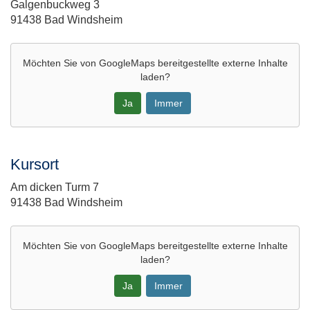
Adresse:
Galgenbuckweg 3
91438 Bad Windsheim
Möchten Sie von
GoogleMaps
bereitgestellte externe Inhalte
laden?
Ja
Immer
Google-
Maps
Kursort
Karte
Adresse:
Am dicken Turm 7
von
91438 Bad Windsheim
BW,
WS,
WO
Möchten Sie von
GoogleMaps
bereitgestellte externe Inhalte
007
laden?
in
neuem
Ja
Immer
Fenster
öffnen