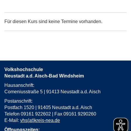
Google-
Maps
Karte
Für diesen Kurs sind keine Termine vorhanden.
von
in
neuem
Fenster
öffnen
Volkshochschule
Neustadt a.d. Aisch-Bad Windsheim
Hausanschrift:
Comeniusstraße 5 | 91413 Neustadt a.d. Aisch
Postanschrift:
Postfach 1520 | 91405 Neustadt a.d. Aisch
Telefon 09161 922602 | Fax 09161 9290260
E-Mail:
vhs(at)kreis-nea.de
Öffnungszeiten: