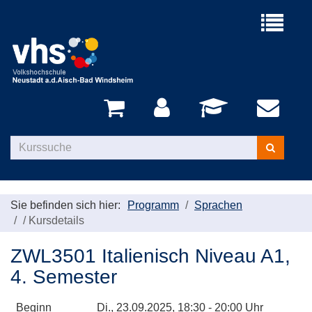
Menü
aufklappe
Kurse
suchen
Sie befinden sich hier:
Programm
Sprachen
/
Kursdetails
ZWL3501 Italienisch Niveau A1,
4. Semester
Beginn
Di.
, 23.09.2025, 18:30 - 20:00 Uhr