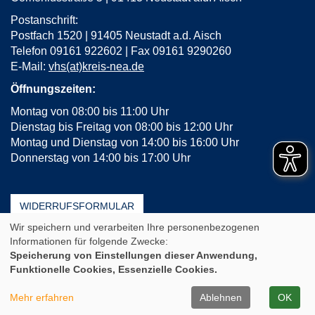
Postanschrift:
Postfach 1520 | 91405 Neustadt a.d. Aisch
Telefon 09161 922602 | Fax 09161 9290260
E-Mail:
vhs(at)kreis-nea.de
Öffnungszeiten:
Montag von 08:00 bis 11:00 Uhr
Dienstag bis Freitag von 08:00 bis 12:00 Uhr
Montag und Dienstag von 14:00 bis 16:00 Uhr
Donnerstag von 14:00 bis 17:00 Uhr
WIDERRUFSFORMULAR
Wir speichern und verarbeiten Ihre personenbezogenen
AGB
Impressum
Erklärung zur Barrierefreiheit
Informationen für folgende Zwecke:
Häufige Fragen (FAQ)
Datenschutz
Sitemap
Speicherung von Einstellungen dieser Anwendung,
Funktionelle Cookies, Essenzielle Cookies.
Cookie Einstellungen
A
Kontrast
Ansicht
A
A
Mehr erfahren
Ablehnen
OK