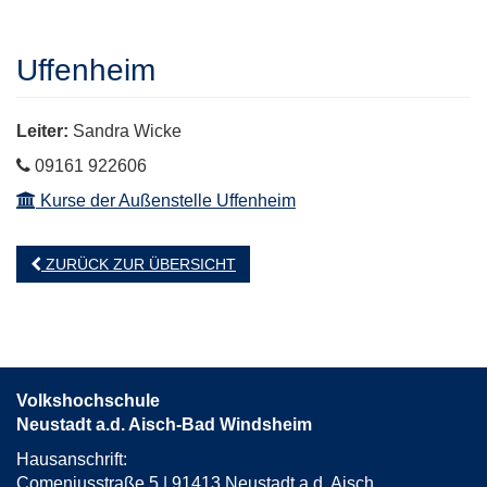
Uffenheim
Leiter:
Sandra Wicke
Telefon
09161 922606
Kurse der Außenstelle Uffenheim
ZURÜCK ZUR ÜBERSICHT
Volkshochschule
Neustadt a.d. Aisch-Bad Windsheim
Hausanschrift:
Comeniusstraße 5 | 91413 Neustadt a.d. Aisch